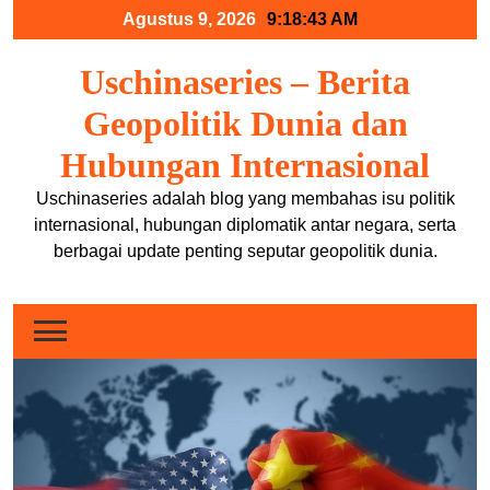
Skip
Agustus 9, 2026
9:18:44 AM
to
content
Uschinaseries – Berita
Geopolitik Dunia dan
Hubungan Internasional
Uschinaseries adalah blog yang membahas isu politik
internasional, hubungan diplomatik antar negara, serta
berbagai update penting seputar geopolitik dunia.