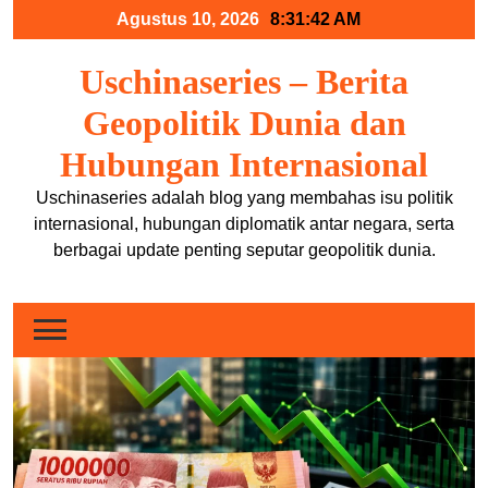
Skip
Agustus 10, 2026
8:31:43 AM
to
content
Uschinaseries – Berita
Geopolitik Dunia dan
Hubungan Internasional
Uschinaseries adalah blog yang membahas isu politik
internasional, hubungan diplomatik antar negara, serta
berbagai update penting seputar geopolitik dunia.