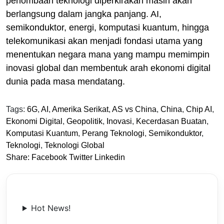
perlombaan teknologi diperkirakan masih akan
berlangsung dalam jangka panjang. AI,
semikonduktor, energi, komputasi kuantum, hingga
telekomunikasi akan menjadi fondasi utama yang
menentukan negara mana yang mampu memimpin
inovasi global dan membentuk arah ekonomi digital
dunia pada masa mendatang.
Tags:
6G
,
AI
,
Amerika Serikat
,
AS vs China
,
China
,
Chip AI
,
Ekonomi Digital
,
Geopolitik
,
Inovasi
,
Kecerdasan Buatan
,
Komputasi Kuantum
,
Perang Teknologi
,
Semikonduktor
,
Teknologi
,
Teknologi Global
Share:
Facebook
Twitter
Linkedin
Hot News!