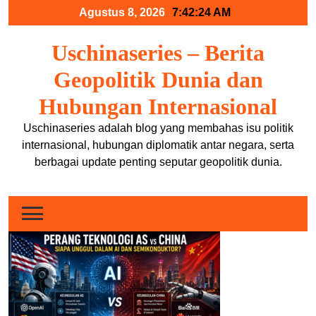
Skip
Agustus 8, 2026
7:42:24 AM
to
content
Uschinaseries – Berita
Geopolitik Dunia dan
Hubungan Internasional
Uschinaseries adalah blog yang membahas isu politik
internasional, hubungan diplomatik antar negara, serta
berbagai update penting seputar geopolitik dunia.