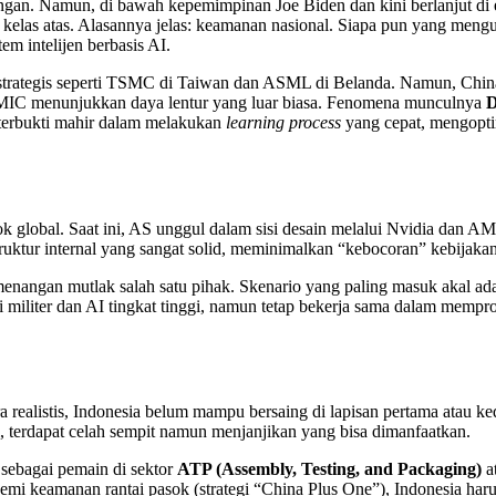
ngan. Namun, di bawah kepemimpinan Joe Biden dan kini berlanjut di e
kelas atas. Alasannya jelas: keamanan nasional. Siapa pun yang meng
tem intelijen berbasis AI.
ategis seperti TSMC di Taiwan dan ASML di Belanda. Namun, China ti
 SMIC menunjukkan daya lentur yang luar biasa. Fenomena munculnya
D
 terbukti mahir dalam melakukan
learning process
yang cepat, mengopti
ok global. Saat ini, AS unggul dalam sisi desain melalui Nvidia dan AM
ruktur internal yang sangat solid, meminimalkan “kebocoran” kebijakan 
emenangan mutlak salah satu pihak. Skenario yang paling masuk akal 
erti militer dan AI tingkat tinggi, namun tetap bekerja sama dalam mem
ra realistis, Indonesia belum mampu bersaing di lapisan pertama atau 
, terdapat celah sempit namun menjanjikan yang bisa dimanfaatkan.
 sebagai pemain di sektor
ATP (Assembly, Testing, and Packaging)
a
demi keamanan rantai pasok (strategi “China Plus One”), Indonesia har