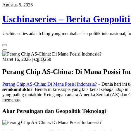
Skip
Agustus 5, 2026
to
content
Uschinaseries – Berita Geopoli
Uschinaseries adalah blog yang membahas isu politik internasional, hu
Maret 16, 2026
|
sqjIQ258
Perang Chip AS-China: Di Mana Posisi In
Perang Chip AS-China: Di Mana Posisi Indonesia?
– Dunia hari ini t
semikonduktor
. Benda mikroskopis yang kita kenal sebagai
chip
ini
yang paling mutakhir. Ketegangan antara Amerika Serikat (AS) dan C
memanas.
Akar Persaingan dan Geopolitik Teknologi