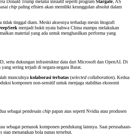
ra Donald Trump melalui inisiatif seperti program
Stargate
, AS
uasai
chip
paling efisien akan memiliki keunggulan absolut dalam
dak tinggal diam. Meski aksesnya terhadap mesin litografi
eepSeek
menjadi bukti nyata bahwa China mampu melakukan
malkan material yang ada untuk menghasilkan performa yang
D, serta dukungan infrastruktur data dari Microsoft dan OpenAI. Di
yang sering terjadi di negara-negara Barat.
adalah munculnya
kolaborasi terbatas
(
selected collaboration
). Kedua
produksi komponen non-sensitif untuk menjaga stabilitas ekonomi
kedua sebagai pendesain
chip
papan atas seperti Nvidia atau produsen
tau sebagai pemasok komponen pendukung lainnya. Saat perusahaan-
us siap menangkap bola panas tersebut.