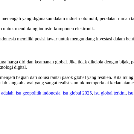
 menengah yang digunakan dalam industri otomotif, peralatan rumah t
 untuk mendukung industri komponen elektronik.
Indonesia memiliki posisi tawar untuk mengundang investasi dalam bent
ga harga diri dan keamanan global. Jika tidak dikelola dengan bijak, p
ologi digital.
enjadi bagian dari solusi rantai pasok global yang resilien. Kita mung
lah langkah awal yang sangat realistis untuk memperkuat kedaulatan 
k adalah
,
isu geopolitik indonesia
,
isu global 2025
,
isu global terkini
,
isu