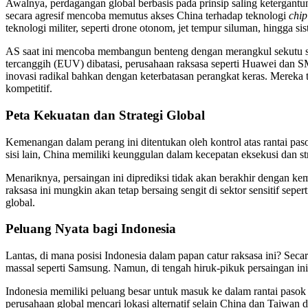
Awalnya, perdagangan global berbasis pada prinsip saling ketergantu
secara agresif mencoba memutus akses China terhadap teknologi
chip
teknologi militer, seperti drone otonom, jet tempur siluman, hingga sis
AS saat ini mencoba membangun benteng dengan merangkul sekutu str
tercanggih (EUV) dibatasi, perusahaan raksasa seperti Huawei dan
inovasi radikal bahkan dengan keterbatasan perangkat keras. Mereka
kompetitif.
Peta Kekuatan dan Strategi Global
Kemenangan dalam perang ini ditentukan oleh kontrol atas rantai pas
sisi lain, China memiliki keunggulan dalam kecepatan eksekusi dan st
Menariknya, persaingan ini diprediksi tidak akan berakhir dengan k
raksasa ini mungkin akan tetap bersaing sengit di sektor sensitif sep
global.
Peluang Nyata bagi Indonesia
Lantas, di mana posisi Indonesia dalam papan catur raksasa ini? Seca
massal seperti Samsung. Namun, di tengah hiruk-pikuk persaingan ini
Indonesia memiliki peluang besar untuk masuk ke dalam rantai pasok
perusahaan global mencari lokasi alternatif selain China dan Taiwan 