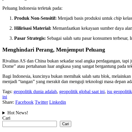
Peluang Indonesia terletak pada:
Produk Non-Sensitif:
Menjadi basis produksi untuk
chip
kelas
Hilirisasi Material:
Memanfaatkan kekayaan sumber daya alam
Pasar Strategis:
Sebagai salah satu pasar konsumen terbesar, 
Menghindari Perang, Menjemput Peluang
Rivalitas AS dan China bukan sekadar soal angka perdagangan, tapi ju
Dome” atau pertahanan luar angkasa yang sangat bergantung pada tekn
Bagi Indonesia, kuncinya bukan memihak salah satu blok, melainkan m
menjadi “tangan” yang merakit dan menguji teknologi masa depan ada
Tags:
geopolitik dunia adalah
,
geopolitik global saat ini
,
isu geopoliti
ini
Share:
Facebook
Twitter
Linkedin
Hot News!
Cari
Cari