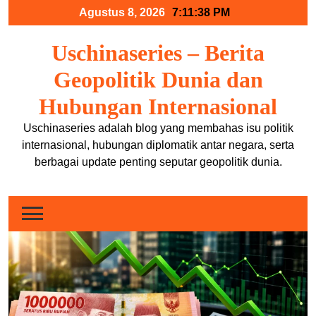
Skip
Agustus 8, 2026
7:11:39 PM
to
content
Uschinaseries – Berita
Geopolitik Dunia dan
Hubungan Internasional
Uschinaseries adalah blog yang membahas isu politik
internasional, hubungan diplomatik antar negara, serta
berbagai update penting seputar geopolitik dunia.