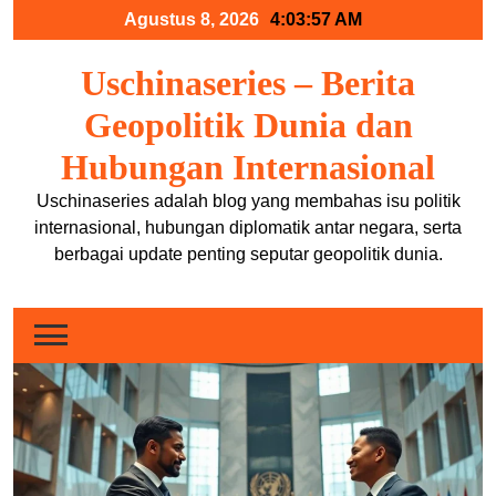
Skip
Agustus 8, 2026
4:03:57 AM
to
content
Uschinaseries – Berita
Geopolitik Dunia dan
Hubungan Internasional
Uschinaseries adalah blog yang membahas isu politik
internasional, hubungan diplomatik antar negara, serta
berbagai update penting seputar geopolitik dunia.