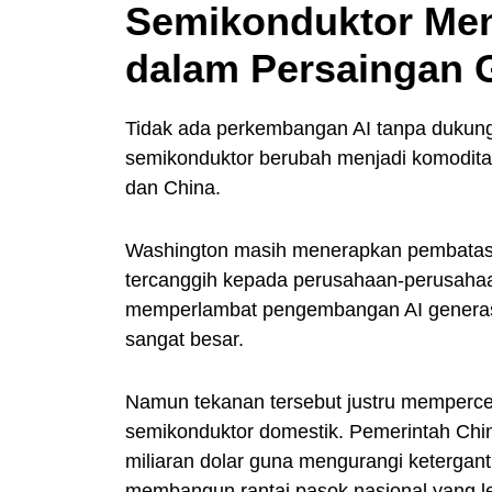
Semikonduktor Menj
dalam Persaingan 
Tidak ada perkembangan AI tanpa dukungan
semikonduktor berubah menjadi komoditas 
dan China.
Washington masih menerapkan pembatasa
tercanggih kepada perusahaan-perusahaan
memperlambat pengembangan AI generas
sangat besar.
Namun tekanan tersebut justru mempercep
semikonduktor domestik. Pemerintah China
miliaran dolar guna mengurangi ketergant
membangun rantai pasok nasional yang le