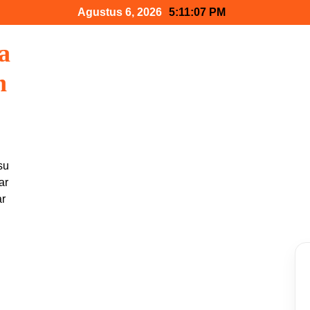
Agustus 6, 2026
5:11:08 PM
a
n
su
ar
ar