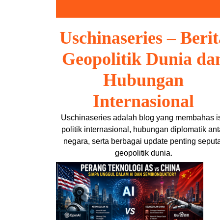
Skip
to
content
Uschinaseries – Berit
Geopolitik Dunia da
Hubungan
Internasional
Uschinaseries adalah blog yang membahas i
politik internasional, hubungan diplomatik ant
negara, serta berbagai update penting seput
geopolitik dunia.