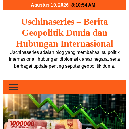
Skip
Agustus 10, 2026
8:10:55 AM
to
content
Uschinaseries – Berita
Geopolitik Dunia dan
Hubungan Internasional
Uschinaseries adalah blog yang membahas isu politik
internasional, hubungan diplomatik antar negara, serta
berbagai update penting seputar geopolitik dunia.