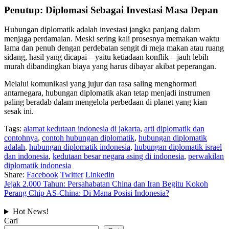
Penutup: Diplomasi Sebagai Investasi Masa Depan
Hubungan diplomatik adalah investasi jangka panjang dalam
menjaga perdamaian. Meski sering kali prosesnya memakan waktu
lama dan penuh dengan perdebatan sengit di meja makan atau ruang
sidang, hasil yang dicapai—yaitu ketiadaan konflik—jauh lebih
murah dibandingkan biaya yang harus dibayar akibat peperangan.
Melalui komunikasi yang jujur dan rasa saling menghormati
antarnegara, hubungan diplomatik akan tetap menjadi instrumen
paling beradab dalam mengelola perbedaan di planet yang kian
sesak ini.
Tags:
alamat kedutaan indonesia di jakarta
,
arti diplomatik dan
contohnya
,
contoh hubungan diplomatik
,
hubungan diplomatik
adalah
,
hubungan diplomatik indonesia
,
hubungan diplomatik israel
dan indonesia
,
kedutaan besar negara asing di indonesia
,
perwakilan
diplomatik indonesia
Share:
Facebook
Twitter
Linkedin
Jejak 2.000 Tahun: Persahabatan China dan Iran Begitu Kokoh
Perang Chip AS-China: Di Mana Posisi Indonesia?
Hot News!
Cari