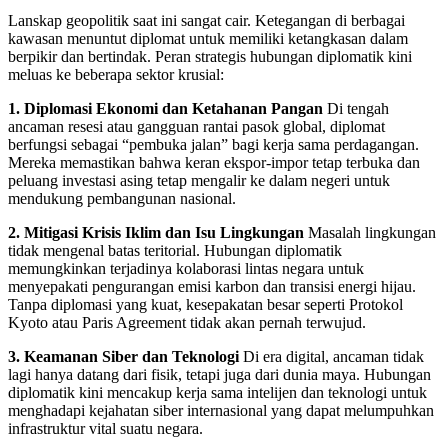
Lanskap geopolitik saat ini sangat cair. Ketegangan di berbagai
kawasan menuntut diplomat untuk memiliki ketangkasan dalam
berpikir dan bertindak. Peran strategis hubungan diplomatik kini
meluas ke beberapa sektor krusial:
1. Diplomasi Ekonomi dan Ketahanan Pangan
Di tengah
ancaman resesi atau gangguan rantai pasok global, diplomat
berfungsi sebagai “pembuka jalan” bagi kerja sama perdagangan.
Mereka memastikan bahwa keran ekspor-impor tetap terbuka dan
peluang investasi asing tetap mengalir ke dalam negeri untuk
mendukung pembangunan nasional.
2. Mitigasi Krisis Iklim dan Isu Lingkungan
Masalah lingkungan
tidak mengenal batas teritorial. Hubungan diplomatik
memungkinkan terjadinya kolaborasi lintas negara untuk
menyepakati pengurangan emisi karbon dan transisi energi hijau.
Tanpa diplomasi yang kuat, kesepakatan besar seperti Protokol
Kyoto atau Paris Agreement tidak akan pernah terwujud.
3. Keamanan Siber dan Teknologi
Di era digital, ancaman tidak
lagi hanya datang dari fisik, tetapi juga dari dunia maya. Hubungan
diplomatik kini mencakup kerja sama intelijen dan teknologi untuk
menghadapi kejahatan siber internasional yang dapat melumpuhkan
infrastruktur vital suatu negara.