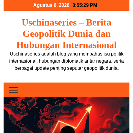
Skip
Agustus 6, 2026
8:55:29 PM
to
content
Uschinaseries – Berita
Geopolitik Dunia dan
Hubungan Internasional
Uschinaseries adalah blog yang membahas isu politik
internasional, hubungan diplomatik antar negara, serta
berbagai update penting seputar geopolitik dunia.