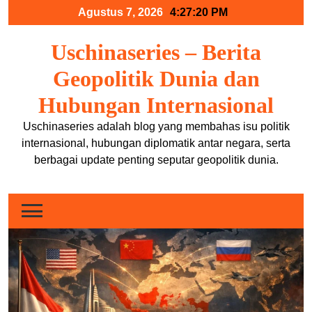
Skip
Agustus 7, 2026
4:27:21 PM
to
content
Uschinaseries – Berita
Geopolitik Dunia dan
Hubungan Internasional
Uschinaseries adalah blog yang membahas isu politik
internasional, hubungan diplomatik antar negara, serta
berbagai update penting seputar geopolitik dunia.