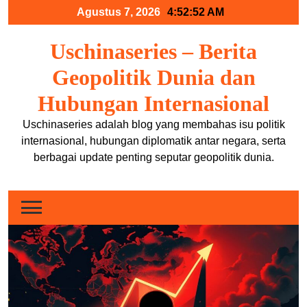
Skip
Agustus 7, 2026
4:52:52 AM
to
content
Uschinaseries – Berita
Geopolitik Dunia dan
Hubungan Internasional
Uschinaseries adalah blog yang membahas isu politik
internasional, hubungan diplomatik antar negara, serta
berbagai update penting seputar geopolitik dunia.