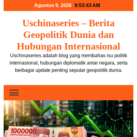
Skip
Agustus 9, 2026
9:53:44 AM
to
content
Uschinaseries – Berita
Geopolitik Dunia dan
Hubungan Internasional
Uschinaseries adalah blog yang membahas isu politik
internasional, hubungan diplomatik antar negara, serta
berbagai update penting seputar geopolitik dunia.