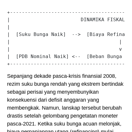
+-----------------------------------------
|                        DINAMIKA FISKAL A
|                                         
|  [Suku Bunga Naik]  -->  [Biaya Refinanc
|                                     |   
|                                     v   
|  [PDB Nominal Naik] <--  [Beban Bunga Me
Sepanjang dekade pasca-krisis finansial 2008,
rezim suku bunga rendah yang ekstrem bertindak
sebagai perisai yang menyembunyikan
konsekuensi dari defisit anggaran yang
membengkak. Namun, lanskap tersebut berubah
drastis setelah gelombang pengetatan moneter
pasca-2021. Ketika suku bunga acuan melonjak,
biaya perpanjangan utang (
refinancing
) mulai