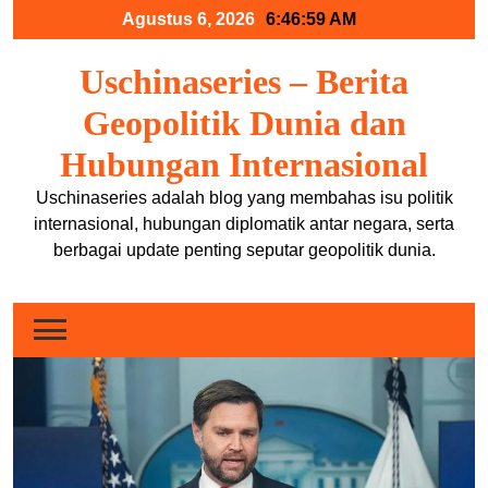
Skip
Agustus 6, 2026
6:46:59 AM
to
content
Uschinaseries – Berita
Geopolitik Dunia dan
Hubungan Internasional
Uschinaseries adalah blog yang membahas isu politik
internasional, hubungan diplomatik antar negara, serta
berbagai update penting seputar geopolitik dunia.