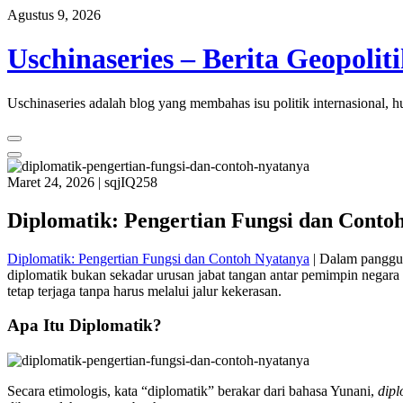
Skip
Agustus 9, 2026
to
content
Uschinaseries – Berita Geopoli
Uschinaseries adalah blog yang membahas isu politik internasional, hu
Maret 24, 2026
|
sqjIQ258
Diplomatik: Pengertian Fungsi dan Conto
Diplomatik: Pengertian Fungsi dan Contoh Nyatanya
|
Dalam panggung
diplomatik bukan sekadar urusan jabat tangan antar pemimpin negara 
tetap terjaga tanpa harus melalui jalur kekerasan.
Apa Itu Diplomatik?
Secara etimologis, kata “diplomatik” berakar dari bahasa Yunani,
dip