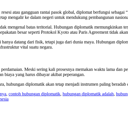
resesi atau gangguan rantai pasok global, diplomat berfungsi sebaga
 tetap mengalir ke dalam negeri untuk mendukung pembangunan nasiona
dak mengenal batas teritorial. Hubungan diplomatik memungkinkan ter
esepakatan besar seperti Protokol Kyoto atau Paris Agreement tidak aka
gi hanya datang dari fisik, tetapi juga dari dunia maya. Hubungan diplo
astruktur vital suatu negara.
 perdamaian. Meski sering kali prosesnya memakan waktu lama dan pen
n biaya yang harus dibayar akibat peperangan.
ra, hubungan diplomatik akan tetap menjadi instrumen paling beradab d
hnya
,
contoh hubungan diplomatik
,
hubungan diplomatik adalah
,
hubung
nesia