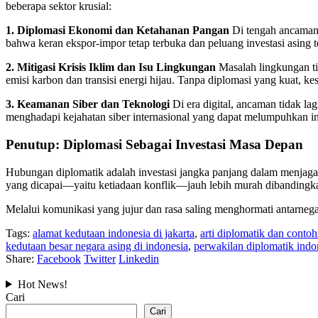
beberapa sektor krusial:
1. Diplomasi Ekonomi dan Ketahanan Pangan
Di tengah ancaman 
bahwa keran ekspor-impor tetap terbuka dan peluang investasi asing
2. Mitigasi Krisis Iklim dan Isu Lingkungan
Masalah lingkungan ti
emisi karbon dan transisi energi hijau. Tanpa diplomasi yang kuat, k
3. Keamanan Siber dan Teknologi
Di era digital, ancaman tidak la
menghadapi kejahatan siber internasional yang dapat melumpuhkan infr
Penutup: Diplomasi Sebagai Investasi Masa Depan
Hubungan diplomatik adalah investasi jangka panjang dalam menjaga
yang dicapai—yaitu ketiadaan konflik—jauh lebih murah dibandingka
Melalui komunikasi yang jujur dan rasa saling menghormati antarnega
Tags:
alamat kedutaan indonesia di jakarta
,
arti diplomatik dan conto
kedutaan besar negara asing di indonesia
,
perwakilan diplomatik indo
Share:
Facebook
Twitter
Linkedin
Hot News!
Cari
Cari