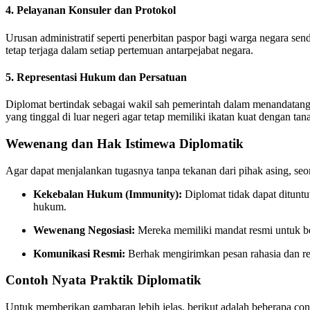
4. Pelayanan Konsuler dan Protokol
Urusan administratif seperti penerbitan paspor bagi warga negara send
tetap terjaga dalam setiap pertemuan antarpejabat negara.
5. Representasi Hukum dan Persatuan
Diplomat bertindak sebagai wakil sah pemerintah dalam menandatangan
yang tinggal di luar negeri agar tetap memiliki ikatan kuat dengan tana
Wewenang dan Hak Istimewa Diplomatik
Agar dapat menjalankan tugasnya tanpa tekanan dari pihak asing, se
Kekebalan Hukum (Immunity):
Diplomat tidak dapat dituntut
hukum.
Wewenang Negosiasi:
Mereka memiliki mandat resmi untuk be
Komunikasi Resmi:
Berhak mengirimkan pesan rahasia dan re
Contoh Nyata Praktik Diplomatik
Untuk memberikan gambaran lebih jelas, berikut adalah beberapa cont