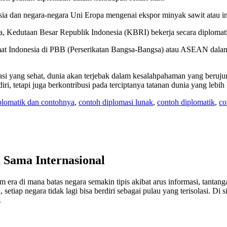
sia dan negara-negara Uni Eropa mengenai ekspor minyak sawit atau i
gara, Kedutaan Besar Republik Indonesia (KBRI) bekerja secara dipl
mat Indonesia di PBB (Perserikatan Bangsa-Bangsa) atau ASEAN dalam m
asi yang sehat, dunia akan terjebak dalam kesalahpahaman yang beruj
i, tetapi juga berkontribusi pada terciptanya tatanan dunia yang lebih
iplomatik dan contohnya
,
contoh diplomasi lunak
,
contoh diplomatik
,
co
Sama Internasional
 era di mana batas negara semakin tipis akibat arus informasi, tantan
tiap negara tidak lagi bisa berdiri sebagai pulau yang terisolasi. Di s
.