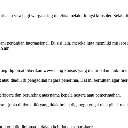
iri atau visa bagi warga asing dikelola melalui fungsi konsuler. Selain
i perjanjian internasional. Di sisi lain, mereka juga memiliki misi 
h air.
orang diplomat diberikan wewenang khusus yang diatur dalam hukum int
 atau diadili di pengadilan negara penerima. Hal ini bertujuan agar mere
rbicara dan berunding atas nama kepala negara atau pemerintahan.
smi (nota diplomatik) yang tidak boleh diganggu gugat oleh pihak ma
oh praktik diplomatik dalam kehidupan sehari-hari: