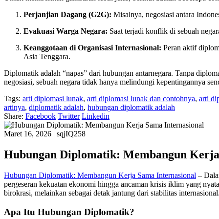
Perjanjian Dagang (G2G):
Misalnya, negosiasi antara Indone
Evakuasi Warga Negara:
Saat terjadi konflik di sebuah ne
Keanggotaan di Organisasi Internasional:
Peran aktif diplo
Asia Tenggara.
Diplomatik adalah “napas” dari hubungan antarnegara. Tanpa diplom
negosiasi, sebuah negara tidak hanya melindungi kepentingannya sendir
Tags:
arti diplomasi lunak
,
arti diplomasi lunak dan contohnya
,
arti d
artinya
,
diplomatik adalah
,
hubungan diplomatik adalah
Share:
Facebook
Twitter
Linkedin
Maret 16, 2026
|
sqjIQ258
Hubungan Diplomatik: Membangun Kerja 
Hubungan Diplomatik: Membangun Kerja Sama Internasional
– Dalam
pergeseran kekuatan ekonomi hingga ancaman krisis iklim yang nyata, se
birokrasi, melainkan sebagai detak jantung dari stabilitas internasional
Apa Itu Hubungan Diplomatik?