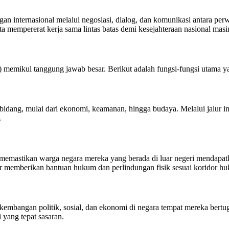
n internasional melalui negosiasi, dialog, dan komunikasi antara perw
ta mempererat kerja sama lintas batas demi kesejahteraan nasional mas
) memikul tanggung jawab besar. Berikut adalah fungsi-fungsi utama y
bidang, mulai dari ekonomi, keamanan, hingga budaya. Melalui jalur ini
.
ib memastikan warga negara mereka yang berada di luar negeri mendapa
ir memberikan bantuan hukum dan perlindungan fisik sesuai koridor hu
mbangan politik, sosial, dan ekonomi di negara tempat mereka bertug
yang tepat sasaran.